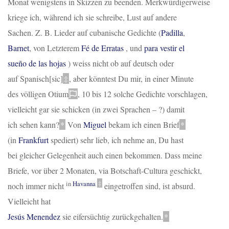
Monat wenigstens in Skizzen zu beenden. Merkwürdigerweise
kriege ich, während ich sie schreibe, Lust auf andere
Sachen. Z. B. Lieder auf cubanische Gedichte (
Padilla
,
Barnet
, von Letzterem
Fé de Erratas
, und
para vestir el
sueño de las hojas
) weiss nicht ob auf deutsch oder
auf
Spanisch[sic]
‡
, aber könntest Du mir, in einer Minute
des völligen
Otium
, 10 bis 12 solche Gedichte vorschlagen,
vielleicht gar sie schicken (in zwei Sprachen – ?) damit
ich sehen kann?
*
Von
Miguel
bekam ich einen Brief
*
(in
Frankfurt
spediert) sehr lieb, ich nehme an, Du hast
bei gleicher Gelegenheit auch einen bekommen. Dass meine
Briefe, vor über 2 Monaten, via Botschaft-Cultura geschickt,
in
Havanna
‡
noch immer nicht
eingetroffen sind, ist absurd.
Vielleicht hat
Jesús Menendez
sie eifersüchtig zurückgehalten.
*