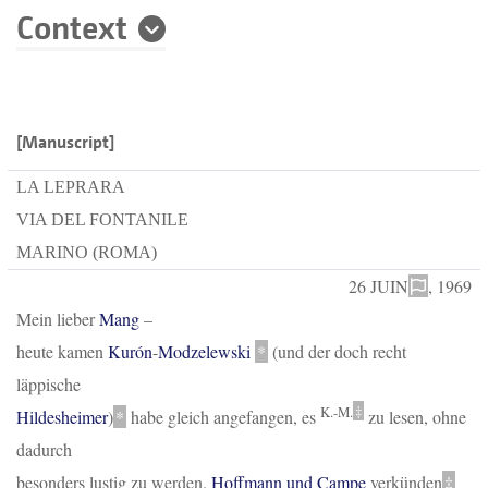
Context
[Manuscript]
LA LEPRARA
VIA DEL FONTANILE
MARINO (ROMA)
26
JUIN
, 1969
Mein lieber
Mang
–
heute kamen
Kurón
-
Modzelewski
*
(und der doch recht
läppische
K.-M.
‡
Hildesheimer
)
*
habe gleich angefangen, es
zu lesen, ohne
dadurch
besonders lustig zu werden.
Hoffmann und Campe
verkünde
n
‡