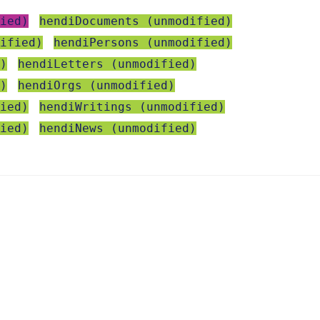
ied)
hendiDocuments (unmodified)
ified)
hendiPersons (unmodified)
)
hendiLetters (unmodified)
)
hendiOrgs (unmodified)
ied)
hendiWritings (unmodified)
ied)
hendiNews (unmodified)