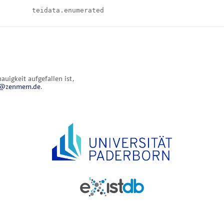
teidata.enumerated
uigkeit aufgefallen ist,
al@zenmem.de
.