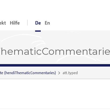
ekt
Hilfe
De
En
iThematicCommentarie
te
(
hendiThematicCommentaries
)
att.typed