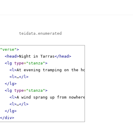
teidata.enumerated
=
"verse"
>
<head>
Night in Tarras
</head>
<lg
type
=
"stanza"
>
<l>
At evening tramping on the hot white road
</l>
<l>
…
</l>
</lg>
<lg
type
=
"stanza"
>
<l>
A wind sprang up from nowhere as the sky
</l>
<l>
…
</l>
</lg>
</div>