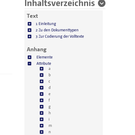
Inhaltsverzeichnis
Text
1 Einleitung
2 Zu den Dokumenttypen
3 Zur Codierung der Volltexte
Anhang
Elemente
Attribute
a
b
c
d
e
f
g
h
i
m
n