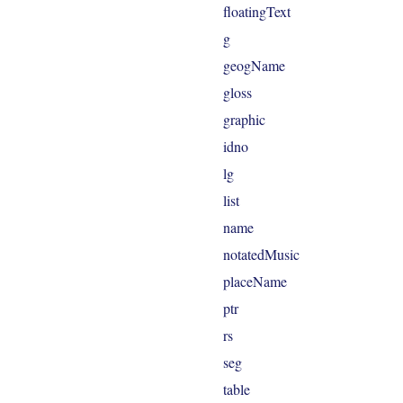
floatingText
g
geogName
gloss
graphic
idno
lg
list
name
notatedMusic
placeName
ptr
rs
seg
table