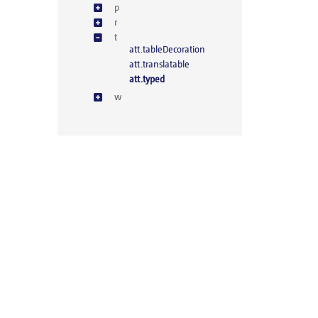
p
r
t
att.tableDecoration
att.translatable
att.typed
w