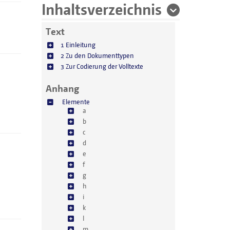
Inhaltsverzeichnis
Text
1 Einleitung
2 Zu den Dokumenttypen
3 Zur Codierung der Volltexte
Anhang
Elemente
a
b
c
d
e
f
g
h
i
k
l
m