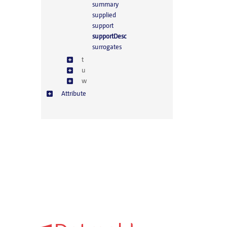
summary
supplied
support
supportDesc
surrogates
t
u
w
Attribute