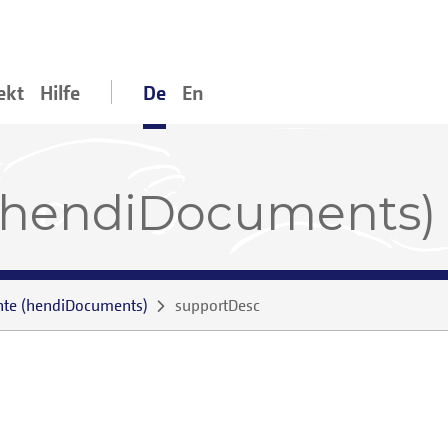
ekt
Hilfe
De
En
(hendiDocuments)
nte
(
hendiDocuments
)
supportDesc