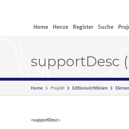
Home
Henze
Register
Suche
Proj
supportDesc 
Home
Projekt
Editionsrichtlinien
Eleme
<supportDesc>