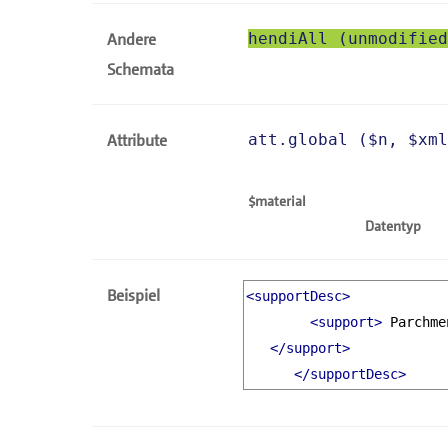
Andere
hendiAll (unmodified
Schemata
Attribute
att.global (
n
,
xml
material
Datentyp
Beispiel
<supportDesc>
<support>
 Parchme
</support>
</supportDesc>