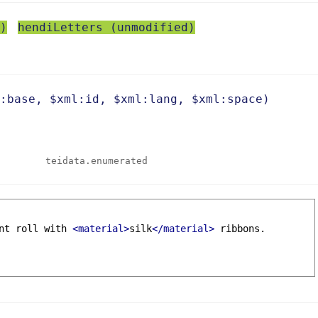
)
hendiLetters (unmodified)
:base
,
xml:id
,
xml:lang
,
xml:space
)
teidata.enumerated
nt roll with 
<material>
silk
</material>
 ribbons.
