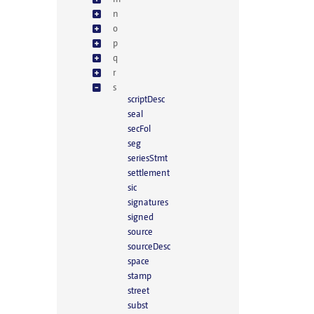
n
o
p
q
r
s
scriptDesc
seal
secFol
seg
seriesStmt
settlement
sic
signatures
signed
source
sourceDesc
space
stamp
street
subst