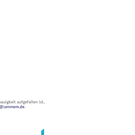
uigkeit aufgefallen ist,
al@zenmem.de
.