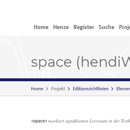
Home
Henze
Register
Suche
Proj
space (hendiW
Home
Projekt
Editionsrichtlinien
Eleme
markiert signifikanten Leerraum in der Textk
<space>