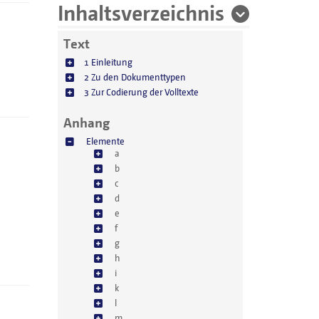
Inhaltsverzeichnis
Text
1 Einleitung
2 Zu den Dokumenttypen
3 Zur Codierung der Volltexte
Anhang
Elemente
a
b
c
d
e
f
g
h
i
k
l
m