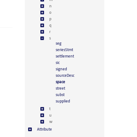
n
o
p
q
r
s
seg
seriesStmt
settlement
sic
signed
sourceDesc
space
street
subst
supplied
t
u
w
Attribute