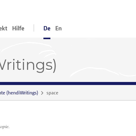
ekt
Hilfe
De
En
ritings)
nte
(
hendiWritings
)
space
opie.