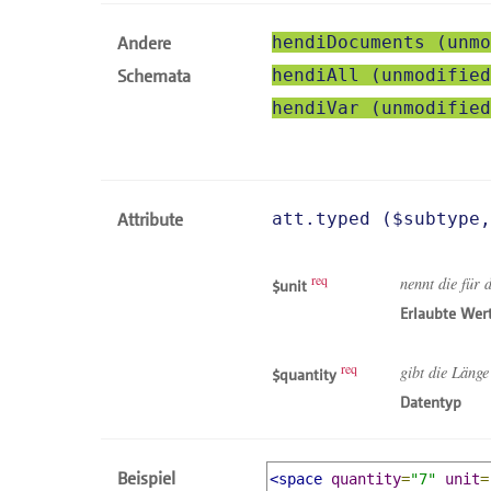
Andere
hendiDocuments (unmo
Schemata
hendiAll (unmodified
hendiVar (unmodified
Attribute
att.typed (
subtype
req
nennt die für
unit
Erlaubte Wer
req
gibt die Länge
quantity
Datentyp
Beispiel
<space
quantity
=
"7"
unit
=