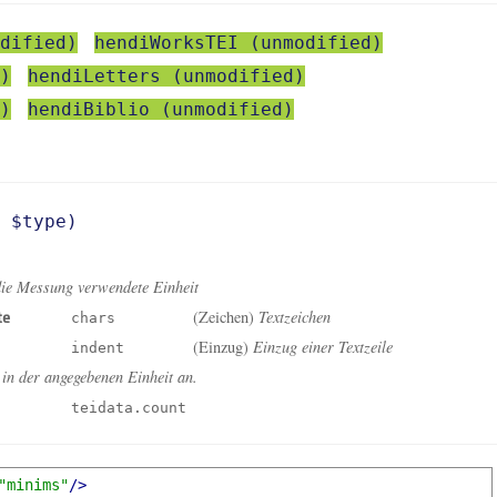
dified)
hendiWorksTEI (unmodified)
)
hendiLetters (unmodified)
)
hendiBiblio (unmodified)
,
type
)
 die Messung verwendete Einheit
(Zeichen)
Textzeichen
te
chars
(Einzug)
Einzug einer Textzeile
indent
 in der angegebenen Einheit an.
teidata.count
"minims"
/>