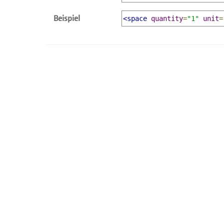
Beispiel
<space
quantity
=
"1"
unit
=