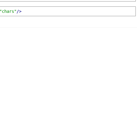
"chars"
/>