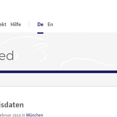
ekt
Hilfe
De
En
red
isdaten
Februar 1914
in
München