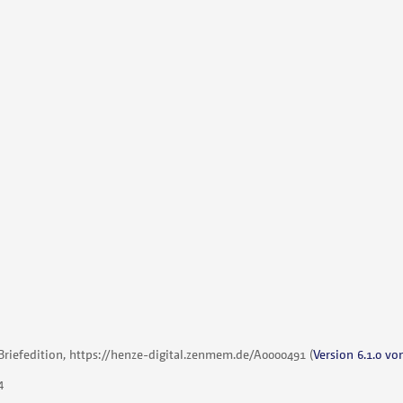
Briefedition,
https://henze-digital.zenmem.de/A0000491
(
Version 6.1.0 vo
4