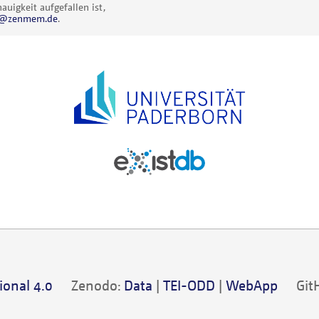
uigkeit aufgefallen ist,
al@zenmem.de
.
ional 4.0
Zenodo:
Data
|
TEI-ODD
|
WebApp
Git