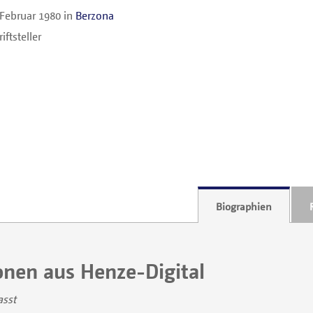
 Februar 1980
in
Berzona
iftsteller
Biographien
onen aus Henze-Digital
asst